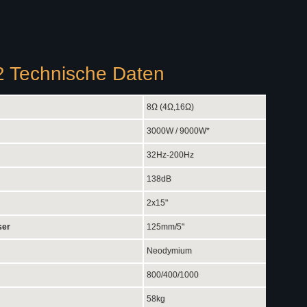
 Technische Daten
8Ω (4Ω,16Ω)
3000W / 9000W*
32Hz-200Hz
138dB
2x15"
ser
125mm/5"
Neodymium
800/400/1000
58kg