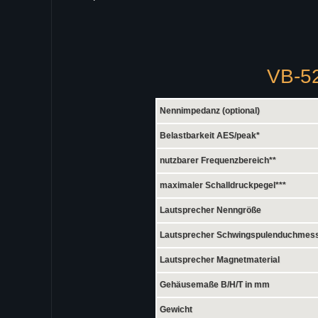
VB-52
Nennimpedanz (optional)
Belastbarkeit AES/peak*
nutzbarer Frequenzbereich**
maximaler Schalldruckpegel***
Lautsprecher Nenngröße
Lautsprecher Schwingspulenduchmes
Lautsprecher Magnetmaterial
Gehäusemaße B/H/T in mm
Gewicht