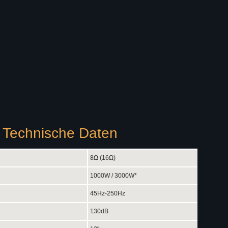
 Technische Daten
8Ω (16Ω)
1000W / 3000W*
45Hz-250Hz
130dB