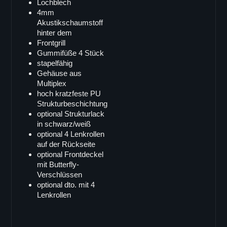
Lochblech
Vector Serie
4mm
Akustikschaumstoff
Vector 8
hinter dem
Vector 6
Frontgrill
Gummifüße 4 Stück
Viper Serie
stapelfähig
Viper-pro
Gehäuse aus
Multiplex
Viper-LA
hoch kratzfeste PU
Viper-S
Strukturbeschichtung
optional Strukturlack
Galaxy Serie
in schwarz/weiß
Galaxy GS Serie
optional 4 Lenkrollen
auf der Rückseite
GS-15
optional Frontdeckel
GS-15B
mit Butterfly-
Verschlüssen
GS-12
optional dto. mit 4
GS-10
Lenkrollen
GS-8
GS-26