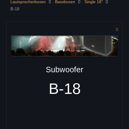
Lautsprecherboxen
Bassboxen
Single 18"
KONTAKT
B-18
PRODUKTE
Controller
Lautsprecherboxen
ELITE Serie
ELITE 402
ELITE 404
ELITE 602
Subwoofer
ELITE 604
ELITE 802
B-18
ELITE 804
Zeilenlautsprecher
C-41
C-42
C-43