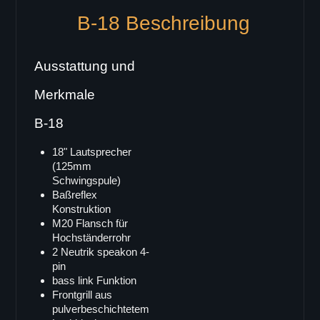
B-18 Beschreibung
Single 12"
B-12
B-12deluxe
Ausstattung und
B-12i
Merkmale
Doppel 8"
B-18
B-802
Line Array
18" Lautsprecher
(125mm
X-ray8
Schwingspule)
maxum
Baßreflex
LA-3
Konstruktion
M20 Flansch für
V-TEC Serie
Hochständerrohr
VT-6
2 Neutrik speakon 4-
pin
VT-62
bass link Funktion
VT-68
Frontgrill aus
pulverbeschichtetem
VT-12