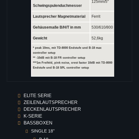
EL-6
125mm/5"
Schwingspulenduchmesser
EL-26
Lautsprecher Magnetmaterial
Ferrit
EL-8
Gehäusemaße B/H/T in mm
530/610/800
EL-10
EL-12
Gewicht
52,6kg
EL-15
* peak 10ms, mit TD-8000 Endstufe und B-18 max
controller setup
DOWNLOADS
** -10dB mit B-18 FR controller setup
***1m Freifeld, pink noise, crest factor 10dB mit TD-8000
VERTRIEB
Endstufe und B-18 SPL controller setup
ELITE SERIE
ZEILENLAUTSPRECHER
DECKENLAUTSPRECHER
K-SERIE
BASSBOXEN
SINGLE 18"