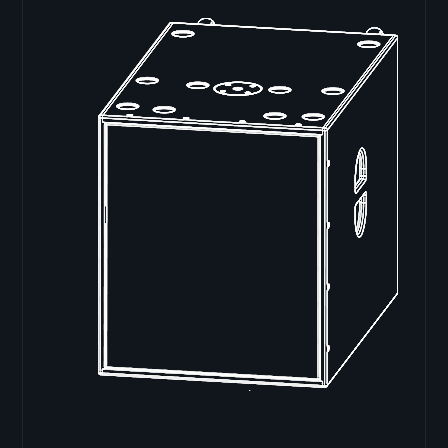
Doppel 18"
VB-218
VB-218pro
SB-82
LB-218i
SB-218
Single 15"
B-15
LB-15
LB-15MK-II
SB-15
X-ray sub
Doppel 15"
SB-215
SB-215s
VB-52