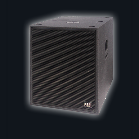
C-44
C-46
C-48
Deckenlautsprecher
K-Serie
K-3
K-4
Bassboxen
Single 18"
B-18
B-18RV
LB-3
LB-3 i
SB-18
LB-118