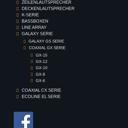
ZEILENLAUTSPRECHER
C-44
DECKENLAUTSPRECHER
C-46
K-SERIE
C-48
BASSBOXEN
LINE ARRAY
Deckenlautsprecher
GALAXY SERIE
K-Serie
GALAXY GS SERIE
K-3
COAXIAL GX SERIE
K-4
GX-15
GX-12
Bassboxen
GX-10
Single 18"
GX-8
B-18
GX-6
B-18RV
COAXIAL CX SERIE
LB-3
ECOLINE EL SERIE
LB-3 i
SB-18
LB-118