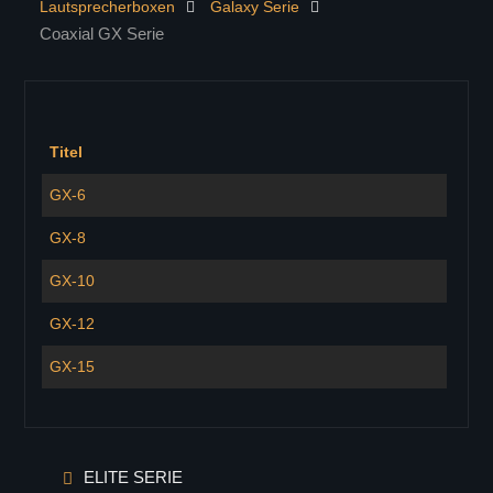
Lautsprecherboxen
Galaxy Serie
KONTAKT
Coaxial GX Serie
PRODUKTE
Controller
Lautsprecherboxen
ELITE Serie
Titel
ELITE 402
GX-6
ELITE 404
GX-8
ELITE 602
ELITE 604
GX-10
ELITE 802
GX-12
ELITE 804
GX-15
Zeilenlautsprecher
C-41
C-42
C-43
ELITE SERIE